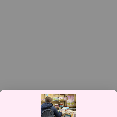
Durée : 1 h 30
Age : à partir de 8 ans
Tarif : 40 €
Limité à 5 personnes par atelier
Réservations sur place
Programme des ateliers
Retrouvez Neraïa Herbiers sur
Instagram
!