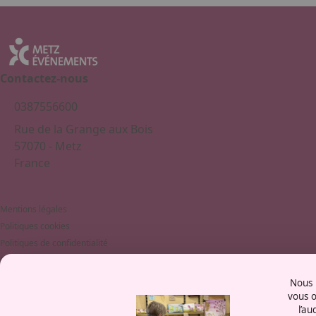
Contactez-nous
0387556600
Rue de la Grange aux Bois
57070 - Metz
France
Mentions légales
Politiques cookies
Politiques de confidentialité
CGU
Éthique et conformité
Nous u
vous o
l’au