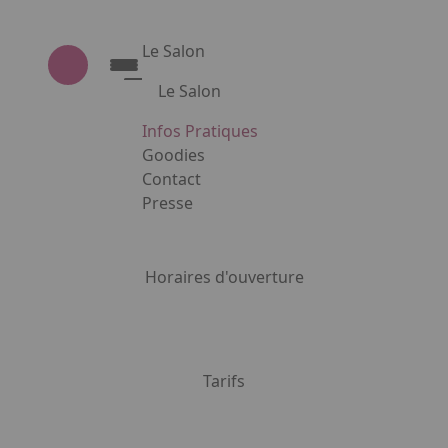
Le Salon
Le Salon
Découvrez le Salon Creativa
Infos Pratiques
Découvrez le Salon Gourmet - Chocolat
Goodies
Creativa et Gourmet Chocolat en image
Contact
Presse
Appuyez sur Entrée pour ouvrir le lien. 
Horaires d'ouverture
Tarifs