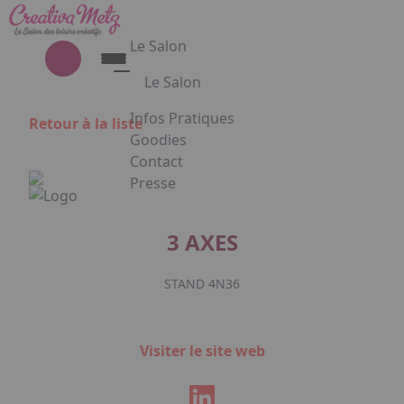
Aller au contenu principal
Panneau de gestion des cookies
Le Salon
Le Salon
Découvrez le Salon Creativa
Infos Pratiques
Retour à la liste
Découvrez le Salon Gourmet - Chocolat
Goodies
Creativa et Gourmet Chocolat en
Contact
images
Presse
Appuyez sur Entrée pour ouvrir le lien. 
3 AXES
STAND 4N36
Facebook
Instagram
Linkedin
Visiter le site web