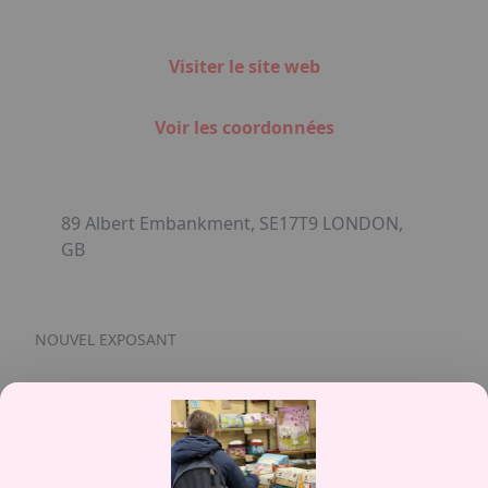
Visiter le site web
Voir les coordonnées
89 Albert Embankment, SE17T9 LONDON,
GB
NOUVEL EXPOSANT