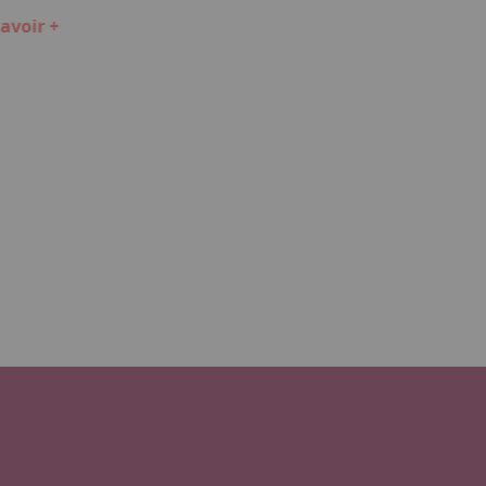
avoir +
En savoir +