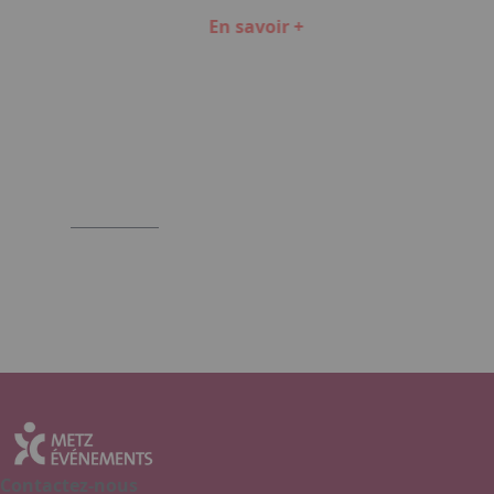
En savoir +
Item
1
of
4
Contactez-nous