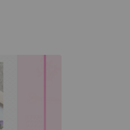
 flèche bas pour ouvrir le sous-menu.
am
edin