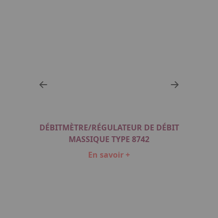
RÉG
IQUE
DÉBITMÈTRE/RÉGULATEUR DE DÉBIT
POUR
MASSIQUE TYPE 8742
En savoir +
Item
1
of
5