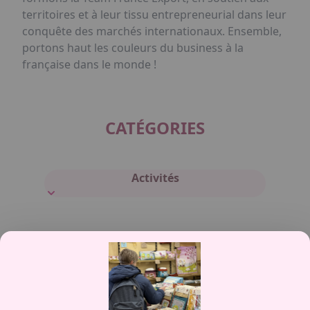
territoires et à leur tissu entrepreneurial dans leur
conquête des marchés internationaux. Ensemble,
portons haut les couleurs du business à la
française dans le monde !
CATÉGORIES
Activités