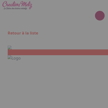
Aller au contenu principal
Panneau de gestion des cookies
Retour à la liste