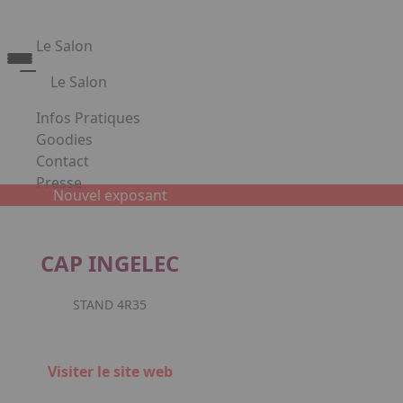
Le Salon
Le Salon
Découvrez le Salon Creativa
Infos Pratiques
Découvrez le Salon Gourmet - Chocolat
Goodies
Creativa et Gourmet Chocolat en images
Contact
Presse
Nouvel exposant
Appuyez sur Entrée pour ouvrir le lien. Appuyez sur la
CAP INGELEC
Facebook
Instagr
Link
STAND 4R35
Visiter le site web