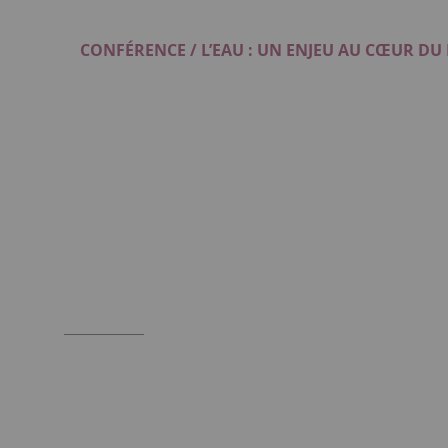
CONFÉRENCE / L’EAU : UN ENJEU AU CŒUR D
Format : JPG (501 Ko)