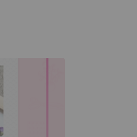
 flèche bas pour ouvrir le sous-menu.
am
edin