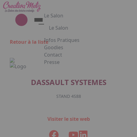
Aller au contenu principal
Panneau de gestion des cookies
Le Salon
Le Salon
Découvrez le Salon Creativa
Infos Pratiques
Retour à la liste
Découvrez le Salon Gourmet - Chocolat
Goodies
Creativa et Gourmet Chocolat en
Contact
images
Presse
Appuyez sur Entrée pour ouvrir le lien. 
DASSAULT SYSTEMES
STAND 4S88
Facebook
Instagram
Linkedin
Visiter le site web