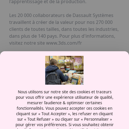
l'apprentissage et de la production.
Les 20 000 collaborateurs de Dassault Systèmes
travaillent à créer de la valeur pour nos 270 000
clients de toutes tailles, dans toutes les industries,
dans plus de 140 pays. Pour plus d'informations,
visitez notre site www.3ds.com/fr
Contactez-nous
Nous utilisons sur notre site des cookies et traceurs
0387556600
pour vous offrir une expérience utilisateur de qualité,
mesurer l’audience & optimiser certaines
Rue de la Grange aux Bois
fonctionnalités. Vous pouvez accepter ces cookies en
57070 - Metz
cliquant sur « Tout Accepter », les refuser en cliquant
France
sur « Tout Refuser » ou cliquer sur « Personnaliser »
pour gérer vos préférences. Si vous souhaitez obtenir