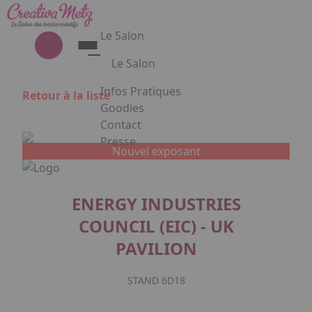
Aller au contenu principal
Panneau de gestion des cookies
Le Salon
Le Salon
Découvrez le Salon Creativa
Infos Pratiques
Retour à la liste
Découvrez le Salon Gourmet - Chocolat
Goodies
Creativa et Gourmet Chocolat en
Contact
images
Presse
Nouvel exposant
Appuyez sur Entrée pour ouvrir le lien. 
ENERGY INDUSTRIES
COUNCIL (EIC) - UK
Facebook
Instagram
Linkedin
PAVILION
STAND 6D18