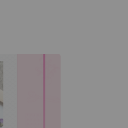
 flèche bas pour ouvrir le sous-menu.
am
edin