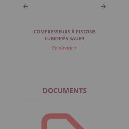
SANS
COMPRESSEURS À PISTONS
COM
LUBRIFIÉS SAUER
En savoir +
Item
1
of
2
DOCUMENTS