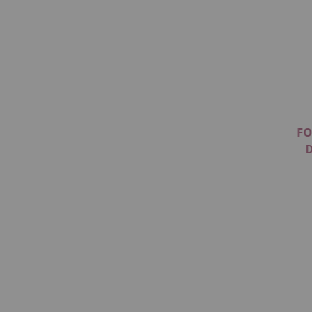
FO
D
Item
1
of
1