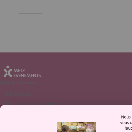
Contactez-nous
0387556600
Rue de la Grange aux Bois
57070 - Metz
Nous u
France
vous o
l’au