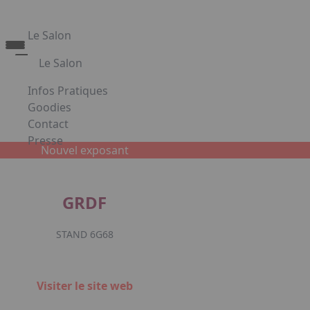
Le Salon
Le Salon
Découvrez le Salon Creativa
Infos Pratiques
Découvrez le Salon Gourmet - Chocolat
Goodies
Creativa et Gourmet Chocolat en images
Contact
Presse
Nouvel exposant
Appuyez sur Entrée pour ouvrir le lien. Appuyez sur la
GRDF
Facebook
Instagr
Link
STAND 6G68
Visiter le site web