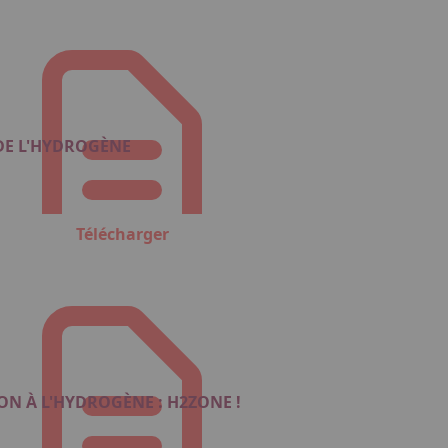
 DE L'HYDROGÈNE
Télécharger
N À L'HYDROGÈNE : H2ZONE !