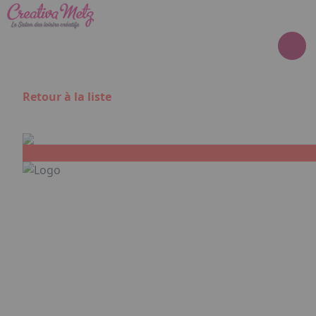
Aller au contenu principal
Panneau de gestion des cookies
Retour à la liste