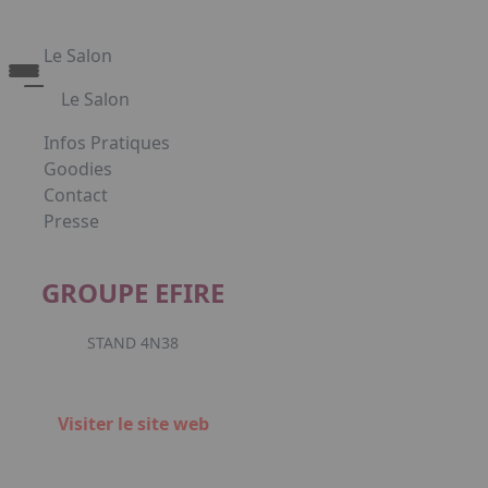
Le Salon
Le Salon
Découvrez le Salon Creativa
Infos Pratiques
Découvrez le Salon Gourmet - Chocolat
Goodies
Creativa et Gourmet Chocolat en images
Contact
Presse
Appuyez sur Entrée pour ouvrir le lien. Appuyez sur la
GROUPE EFIRE
STAND 4N38
Facebook
Instagr
Link
Visiter le site web