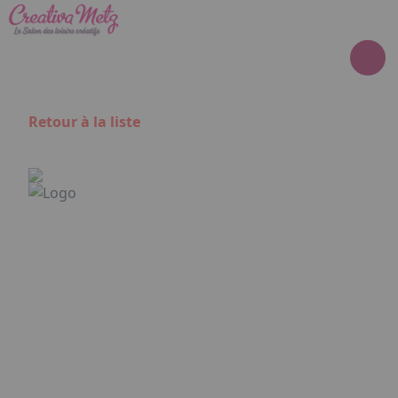
Aller au contenu principal
Panneau de gestion des cookies
Retour à la liste