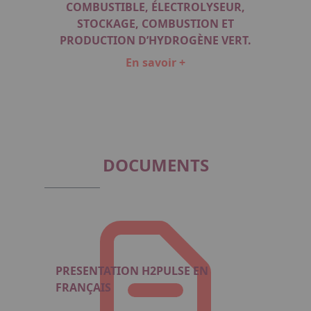
E
COMBUSTIBLE, ÉLECTROLYSEUR,
ÉLE
SUR
STOCKAGE, COMBUSTION ET
PRO
PRODUCTION D’HYDROGÈNE VERT.
En savoir +
Item
1
of
6
DOCUMENTS
PRESENTATION H2PULSE EN
FRANÇAIS