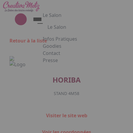
Aller au contenu principal
Panneau de gestion des cookies
Le Salon
Le Salon
Découvrez le Salon Creativa
Infos Pratiques
Retour à la liste
Découvrez le Salon Gourmet - Chocolat
Goodies
Creativa et Gourmet Chocolat en
Contact
images
Presse
Appuyez sur Entrée pour ouvrir le lien. 
HORIBA
STAND 4M58
Facebook
Instagram
Linkedin
Visiter le site web
Voir les coordonnées