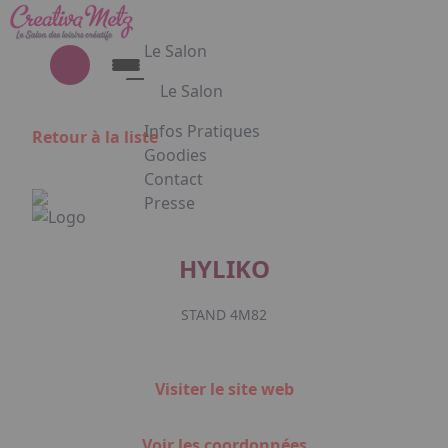
Aller au contenu principal
Panneau de gestion des cookies
Le Salon
Le Salon
Découvrez le Salon Creativa
Infos Pratiques
Retour à la liste
Découvrez le Salon Gourmet - Chocolat
Goodies
Creativa et Gourmet Chocolat en
Contact
images
Presse
Appuyez sur Entrée pour ouvrir le lien. 
HYLIKO
STAND 4M82
Facebook
Instagram
Linkedin
Visiter le site web
Voir les coordonnées