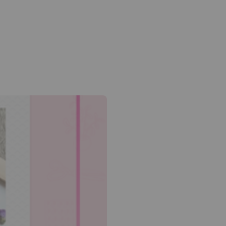
 flèche bas pour ouvrir le sous-menu.
am
edin