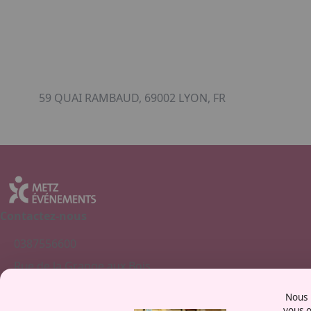
59 QUAI RAMBAUD, 69002 LYON, FR
Contactez-nous
0387556600
Rue de la Grange aux Bois
57070 - Metz
Nous u
France
vous o