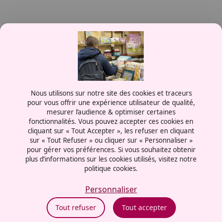
Contactez-nous
Nous utilisons sur notre site des cookies et traceurs
0387556600
pour vous offrir une expérience utilisateur de qualité,
mesurer l’audience & optimiser certaines
Rue de la Grange aux Bois
fonctionnalités. Vous pouvez accepter ces cookies en
57070 - Metz
cliquant sur « Tout Accepter », les refuser en cliquant
France
sur « Tout Refuser » ou cliquer sur « Personnaliser »
pour gérer vos préférences. Si vous souhaitez obtenir
plus d’informations sur les cookies utilisés, visitez notre
politique cookies.
Mentions légales
Politiques cookies
Personnaliser
Politiques de confidentialité
Tout refuser
Tout accepter
CGU
Éthique et conformité