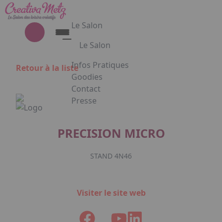
Aller au contenu principal
Panneau de gestion des cookies
Le Salon
Le Salon
Découvrez le Salon Creativa
Infos Pratiques
Retour à la liste
Découvrez le Salon Gourmet - Chocolat
Goodies
Creativa et Gourmet Chocolat en
Contact
images
Presse
Appuyez sur Entrée pour ouvrir le lien. 
PRECISION MICRO
STAND 4N46
Facebook
Instagram
Linkedin
Visiter le site web