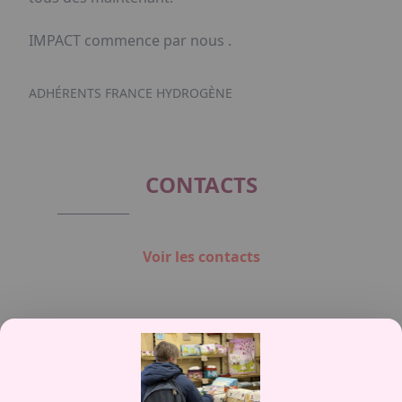
IMPACT commence par nous .
ADHÉRENTS FRANCE HYDROGÈNE
CONTACTS
Voir les contacts