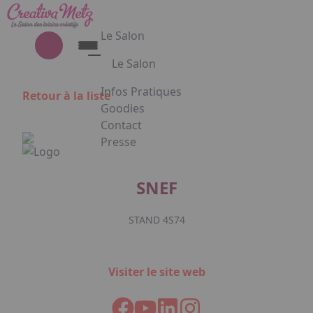
Aller au contenu principal
Panneau de gestion des cookies
Le Salon
Le Salon
Découvrez le Salon Creativa
Infos Pratiques
Retour à la liste
Découvrez le Salon Gourmet - Chocolat
Goodies
Creativa et Gourmet Chocolat en
Contact
images
Presse
Appuyez sur Entrée pour ouvrir le lien. 
SNEF
STAND 4S74
Facebook
Instagram
Linkedin
Visiter le site web