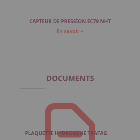
EC79
CAP
CAPTEUR DE PRESSION EC79 NHT
En savoir +
Item
1
of
2
DOCUMENTS
PLAQUETTE HYDROGENE TRAFAG