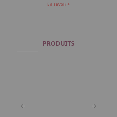
En savoir +
Item
1
of
2
PRODUITS