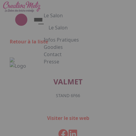
Aller au contenu principal
Panneau de gestion des cookies
Le Salon
Le Salon
Découvrez le Salon Creativa
Infos Pratiques
Retour à la liste
Découvrez le Salon Gourmet - Chocolat
Goodies
Creativa et Gourmet Chocolat en
Contact
images
Presse
Appuyez sur Entrée pour ouvrir le lien. 
VALMET
STAND 6F66
Facebook
Instagram
Linkedin
Visiter le site web