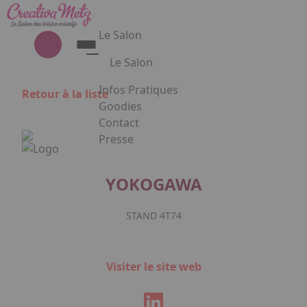
Aller au contenu principal
Panneau de gestion des cookies
Le Salon
Le Salon
Découvrez le Salon Creativa
Infos Pratiques
Retour à la liste
Découvrez le Salon Gourmet - Chocolat
Goodies
Creativa et Gourmet Chocolat en
Contact
images
Presse
Appuyez sur Entrée pour ouvrir le lien. 
YOKOGAWA
STAND 4T74
Facebook
Instagram
Linkedin
Visiter le site web