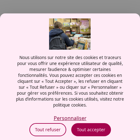
Contactez-nous
Nous utilisons sur notre site des cookies et traceurs
0387556600
pour vous offrir une expérience utilisateur de qualité,
mesurer l’audience & optimiser certaines
Rue de la Grange aux Bois
fonctionnalités. Vous pouvez accepter ces cookies en
57070 - Metz
cliquant sur « Tout Accepter », les refuser en cliquant
France
sur « Tout Refuser » ou cliquer sur « Personnaliser »
pour gérer vos préférences. Si vous souhaitez obtenir
plus d’informations sur les cookies utilisés, visitez notre
politique cookies.
Mentions légales
Politiques cookies
Personnaliser
Politiques de confidentialité
Tout refuser
Tout accepter
CGU
Éthique et conformité