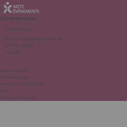
Contactez-nous
0387556600
Rue de la Grange aux Bois
57070 - Metz
France
Mentions légales
Politiques cookies
Politiques de confidentialité
CGU
Éthique et conformité