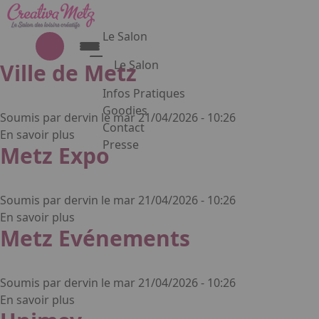
Aller au contenu principal
Panneau de gestion des cookies
Le Salon
Le Salon
Ville de Metz
Découvrez le Salon Creativa
Infos Pratiques
Découvrez le Salon Gourmet - Chocolat
Goodies
Soumis par
dervin
le
mar 21/04/2026 - 10:26
Creativa et Gourmet Chocolat en
Contact
sur Ville de Metz
En savoir plus
images
Presse
Metz Expo
Appuyez sur Entrée pour ouvrir le lien. 
Soumis par
dervin
le
mar 21/04/2026 - 10:26
sur Metz Expo
En savoir plus
Metz Evénements
Facebook
Instagram
Linkedin
Soumis par
dervin
le
mar 21/04/2026 - 10:26
sur Metz Evénements
En savoir plus