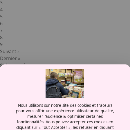
Page
3
Page
4
Page
5
Page
6
Page
7
Page
8
Page
9
Page suivante
Suivant ›
Dernière page
Dernier »
S'abonner à
Contactez-nous
Nous utilisons sur notre site des cookies et traceurs
0387556600
pour vous offrir une expérience utilisateur de qualité,
mesurer l’audience & optimiser certaines
Rue de la Grange aux Bois
fonctionnalités. Vous pouvez accepter ces cookies en
57070 - Metz
cliquant sur « Tout Accepter », les refuser en cliquant