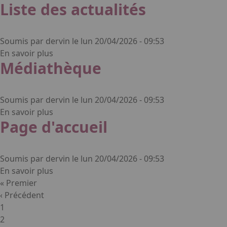
Liste des actualités
Soumis par
dervin
le
lun 20/04/2026 - 09:53
sur Liste des actualités
En savoir plus
Médiathèque
Soumis par
dervin
le
lun 20/04/2026 - 09:53
sur Médiathèque
En savoir plus
Page d'accueil
Soumis par
dervin
le
lun 20/04/2026 - 09:53
sur Page d'accueil
En savoir plus
Pagination
Première page
« Premier
Page précédente
‹ Précédent
Page
1
Page
2